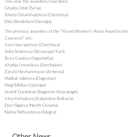
This year the awardees have been:
Ghaida Odat (Syria),
Kheda Omarkhadzieva (Chechnya)
Eliko Bendeliani (Georgia).
The previous awardees of the "Yound Women's Peace Award in the
Caucasus" are:
Inna Hayrapetyan (Chechnya)
Sofia Shakirova (Stravropol Kari)
Rosa Ganieva (Ingushetia)
Khadija Ismayilova (Azerbaijan)
Zaruhi Hovhannisyan (Armenia)
Malikat Jabirova (Dagestan)
Megi Bilbiluri (Georgia)
Anahit Danielyan (Nagorno-Kharabagh)
Irina Kishukova (Kabardino-Balkaria)
Eteri Sigaeva (North Ossetia)
Naima Neflyasheva (Adygea)
Other News