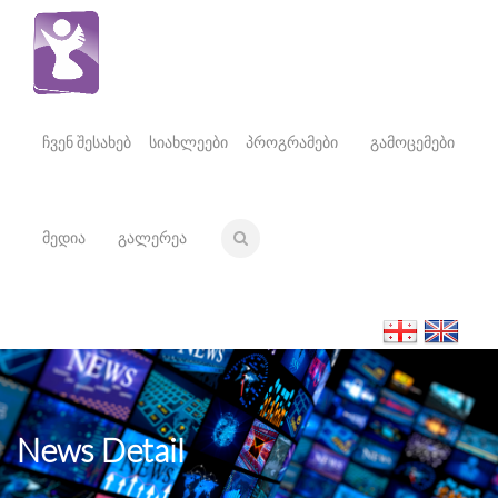
ჩვენ შესახებ
სიახლეები
პროგრამები
გამოცემები
მედია
გალერეა
News Detail