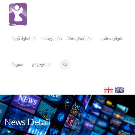
ჩვენ შესახებ
სიახლეები
პროგრამები
გამოცემები
მედია
გალერეა
News Detail