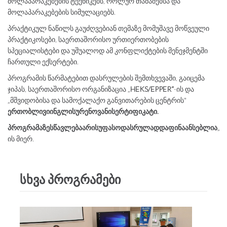
მოლაპარაკებების ტექნიკებს, როლურ თამაშებსა და
მოლაპარაკებების სიმულაციებს.
პრაქტიკულ ნაწილს გაუძღვებიან თემაზე მომუშავე მოწვეული
პრაქტიკოსები, საერთაშორისო ურთიერთობების
სპეციალისტები და უშუალოდ ამ კონფლიქტების მენეჯმენტში
ჩართული ექსერტები.
პროგრამის წარმატებით დასრულების შემთხვევაში, გაიცემა
ჯიპას, საერთაშორისო ორგანიზაცია „
HEKS/EPPER“
-ის და
„მშვიდობისა და სამოქალაქო განვითარების ცენტრის"
ერთობლივი
ინგლისურენოვანი
სერტიფიკატი
.
პროგრამაზე
სწავლება
არის
უფასო
და
სრულად
დაფინაანსებლია
„
H
ის მიერ.
სხვა პროგრამები