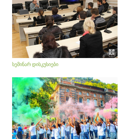
სემინარ დისკუსიები