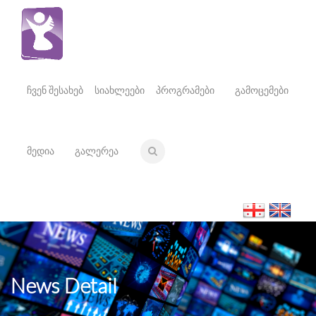
ჩვენ შესახებ
სიახლეები
პროგრამები
გამოცემები
მედია
გალერეა
News Detail